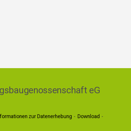
gsbaugenossenschaft eG
nformationen zur Datenerhebung
Download