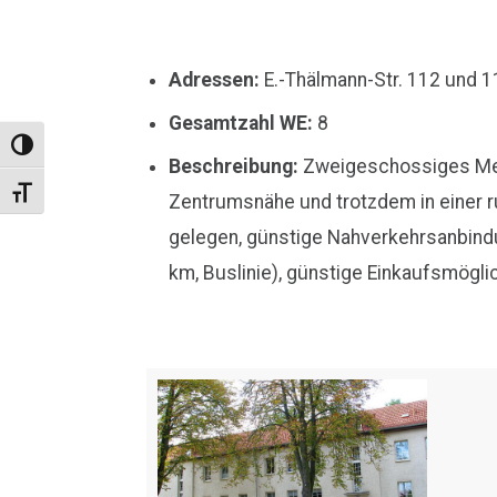
Adressen:
E.-Thälmann-Str. 112 und 1
Gesamtzahl WE:
8
Toggle High Contrast
Beschreibung:
Zweigeschossiges Meh
Toggle Font size
Zentrumsnähe und trotzdem in einer 
gelegen, günstige Nahverkehrsanbind
km, Buslinie), günstige Einkaufsmögli