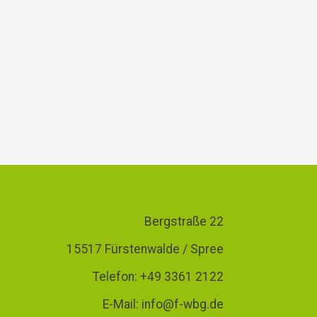
Bergstraße 22
15517 Fürstenwalde / Spree
Telefon: +49 3361 2122
E-Mail: info@f-wbg.de